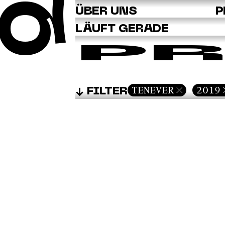
Q
ÜBER UNS
P
LÄUFT GERADE
PR
TENEVER
2019
FILTER