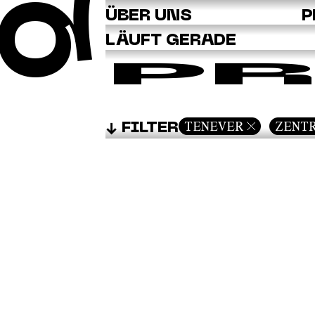
Q
ÜBER UNS
P
LÄUFT GERADE
PR
TENEVER
ZENT
FILTER