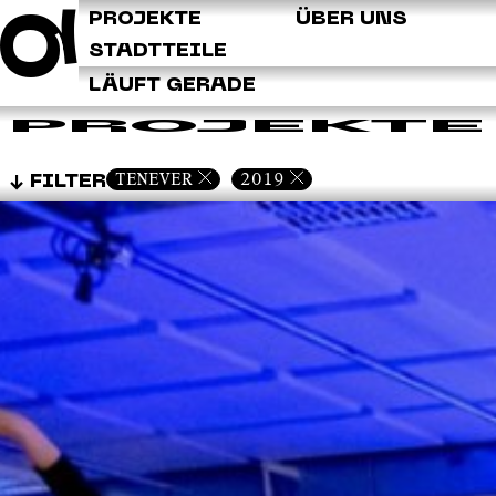
Q
PROJEKTE
ÜBER UNS
STADTTEILE
LÄUFT GERADE
PROJEKTE
TENEVER
2019
FILTER