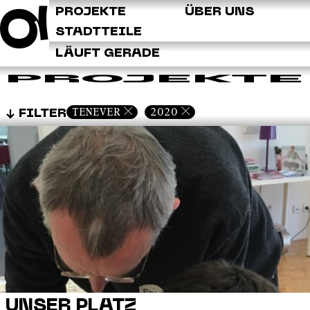
Q
PROJEKTE
ÜBER UNS
STADTTEILE
LÄUFT GERADE
PROJEKTE
TENEVER
2020
FILTER
UNSER PLATZ