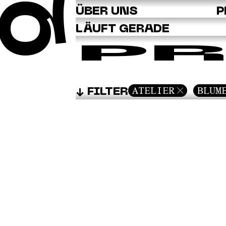
Q
ÜBER UNS
P
LÄUFT GERADE
PR
ATELIER
BLUM
FILTER