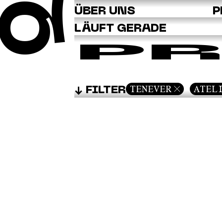
Q
ÜBER UNS
P
LÄUFT GERADE
PR
TENEVER
ATEL
FILTER