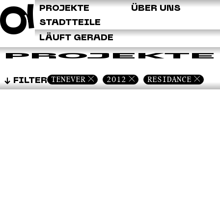
Q
PROJEKTE
ÜBER UNS
STADTTEILE
LÄUFT GERADE
PROJEKTE
TENEVER
2012
RESIDANCE
FILTER