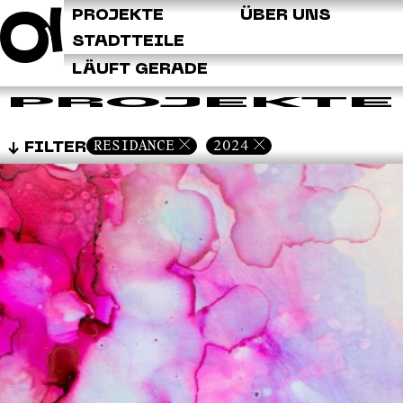
Q
PROJEKTE
ÜBER UNS
STADTTEILE
LÄUFT GERADE
PROJEKTE
RESIDANCE
2024
FILTER