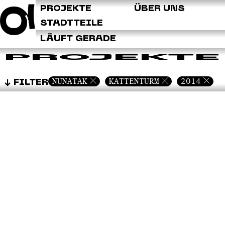
Q
PROJEKTE
ÜBER UNS
STADTTEILE
LÄUFT GERADE
PROJEKTE
NUNATAK
KATTENTURM
2014
FILTER