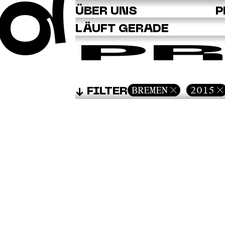
Q
ÜBER UNS
P
LÄUFT GERADE
PR
BREMEN
2015
FILTER