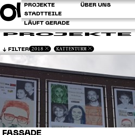
Q
PROJEKTE
ÜBER UNS
STADTTEILE
LÄUFT GERADE
PROJEKTE
2018
KATTENTURM
FILTER
FASSADE