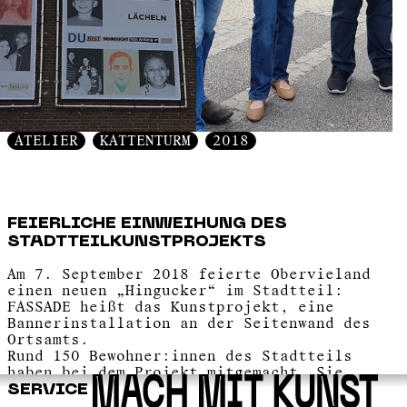
ATELIER
KATTENTURM
2018
FEIERLICHE EINWEIHUNG DES
STADTTEILKUNSTPROJEKTS
Am 7. September 2018 feierte Obervieland
einen neuen „Hingucker“ im Stadtteil:
FASSADE heißt das Kunstprojekt, eine
Bannerinstallation an der Seitenwand des
Ortsamts.
Rund 150 Bewohner:innen des Stadtteils
haben bei dem Projekt mitgemacht. Sie
entwarfen Texte, erlernten die Technik der
SERVICE
Radierkunst oder ließen Fotoporträts von