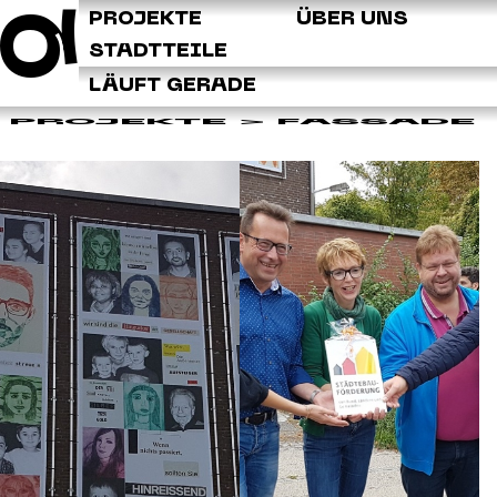
Q
PROJEKTE
ÜBER UNS
STADTTEILE
LÄUFT GERADE
PROJEKTE
> FASSADE