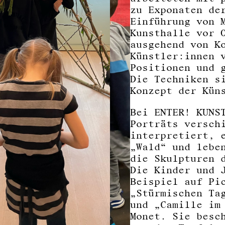
zu Exponaten de
Einführung von 
Kunsthalle vor 
ausgehend von K
Künstler:innen 
Positionen und 
Die Techniken s
Konzept der Kün
Bei ENTER! KUNS
Porträts versch
interpretiert, 
„Wald“ und lebe
die Skulpturen 
Die Kinder und 
Beispiel auf Pi
„Stürmischen Ta
und „Camille im
Monet. Sie besc