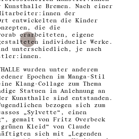
r Kunsthalle Bremen. Nach einer
Mitarbeiter:innen der
Ort entwickelten die Kinder
onzepten, die die
vorab erarbeiteten, eigene
gestalteten individuelle Werke.
ind unterschiedlich, je nach
stler:innen.
THALLE wurden unter anderem
iedener Epochen im Manga-Stil
eine Klang-Collage zum Thema
ndige Statuen in Anlehnung an
der Kunsthalle sind entstanden.
Jugendlichen bezogen sich zum
cassos „Sylvette“, einen
g“, gemalt von Fritz Overbeck
 grünen Kleid“ von Claude
häftigten sich mit „Legenden