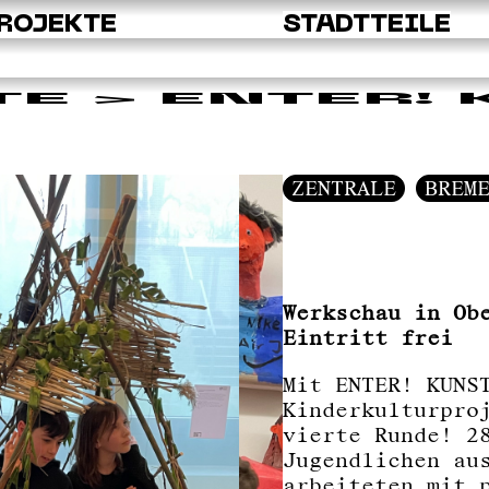
ROJEKTE
STADTTEILE
TE
> ENTER!
ZENTRALE
BREM
Werkschau in Ob
Eintritt frei
Mit ENTER! KUNS
Kinderkulturpro
vierte Runde! 2
Jugendlichen au
arbeiteten mit 