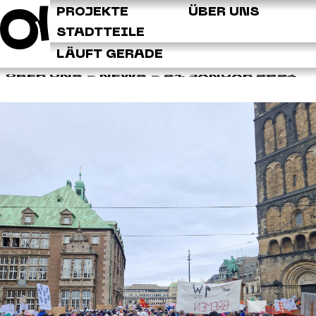
Q
PROJEKTE
ÜBER UNS
STADTTEILE
LÄUFT GERADE
ÜBER UNS >
NEWS
> 21. JANUAR 2024