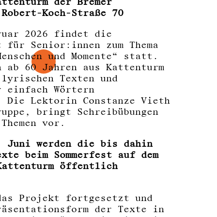
attenturm der Bremer
 Robert-Koch-Straße 70
ruar 2026 findet die
t für Senior:innen zum Thema
Menschen und Momente“ statt.
n ab 60 Jahren aus Kattenturm
 lyrischen Texten und
r einfach Wörtern
. Die Lektorin Constanze Vieth
ruppe, bringt Schreibübungen
 Themen vor.
. Juni werden die bis dahin
exte beim Sommerfest auf dem
Kattenturm öffentlich
das Projekt fortgesetzt und
räsentationsform der Texte in