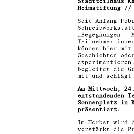
Stadtteilhaus K
Heimstiftung
//
Seit Anfang Feb
Schreibwerkstat
„Begegnungen - 
Teilnehmer:inne
können hier mit
Geschichten ode
experimentieren
begleitet die G
mit und schlägt
Am Mittwoch, 24
entstandenden T
Sonnenplatz in 
präsentiert.
Im Herbst wird 
verstärkt die P