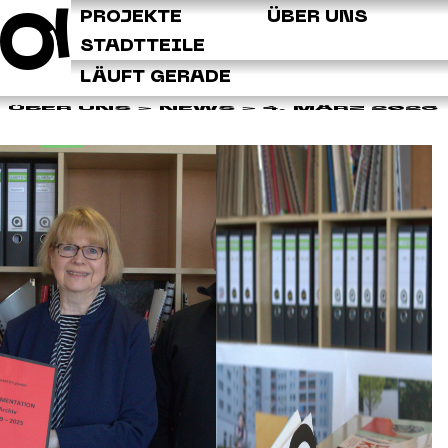
Q
PROJEKTE
ÜBER UNS
STADTTEILE
LÄUFT GERADE
ÜBER UNS >
NEWS
> 4. MÄRZ 2026