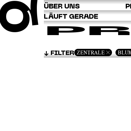
Q
ÜBER UNS
P
LÄUFT GERADE
PR
ZENTRALE
BLU
FILTER