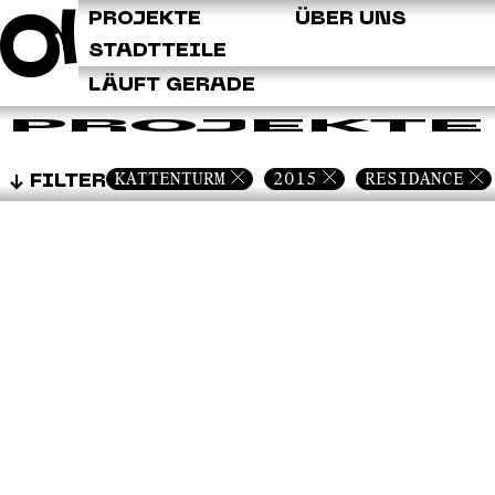
Q
PROJEKTE
ÜBER UNS
STADTTEILE
LÄUFT GERADE
PROJEKTE
KATTENTURM
2015
RESIDANCE
FILTER