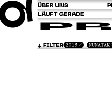
Q
ÜBER UNS
P
LÄUFT GERADE
PR
2015
NUNATAK
FILTER