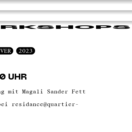
RKSHOPS
EVER
2023
30 UHR
ng mit Magali Sander Fett
bei residance@quartier-