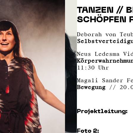
TANZEN // 
SCHÖPFEN 
Deborah von Teu
Selbstverteidig
Neus Ledesma Vi
Körperwahrnehmu
11:30 Uhr
Magali Sander F
Bewegung
// 20.0
Projektleitung:
Foto 2: