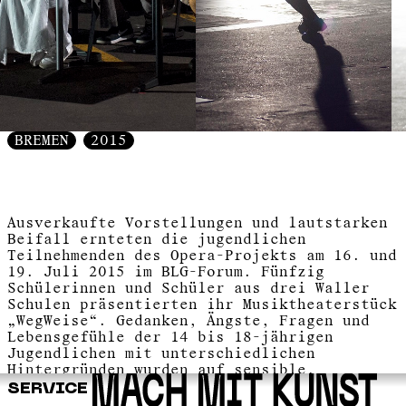
BREMEN
2015
Ausverkaufte Vorstellungen und lautstarken
Beifall ernteten die jugendlichen
Teilnehmenden des Opera-Projekts am 16. und
19. Juli 2015 im BLG-Forum. Fünfzig
Schülerinnen und Schüler aus drei Waller
Schulen präsentierten ihr Musiktheaterstück
„WegWeise“. Gedanken, Ängste, Fragen und
Lebensgefühle der 14 bis 18-jährigen
Jugendlichen mit unterschiedlichen
Hintergründen wurden auf sensible,
authentische und überwältigende Art und
SERVICE
Weise in Szene gesetzt. Dem Team um