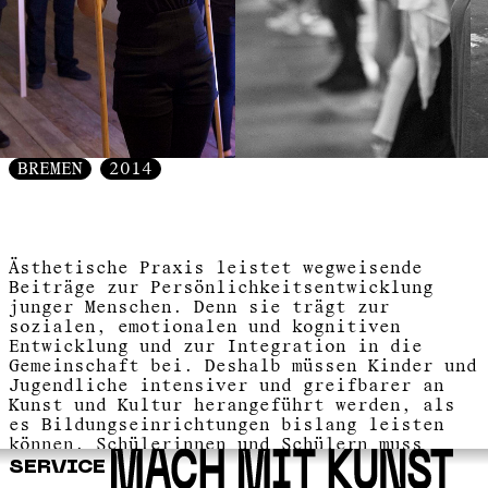
BREMEN
2014
Ästhetische Praxis leistet wegweisende
Beiträge zur Persönlichkeitsentwicklung
junger Menschen. Denn sie trägt zur
sozialen, emotionalen und kognitiven
Entwicklung und zur Integration in die
Gemeinschaft bei. Deshalb müssen Kinder und
Jugendliche intensiver und greifbarer an
Kunst und Kultur herangeführt werden, als
es Bildungseinrichtungen bislang leisten
können. Schülerinnen und Schülern muss
dabei der Zugang zu ihren eigenen kreativen
SERVICE
Potentialen ermöglicht werden. Die