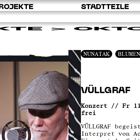
ROJEKTE
STADTTEILE
KTE
> OKT
NUNATAK
BLUME
VÜLLGRAF
Konzert // Fr 1
frei
VÜLLGRAF begeis
Interpret von A