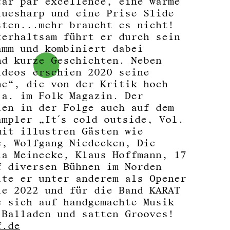
tar par excellence, eine warme
luesharp und eine Prise Slide
sten...mehr braucht es nicht!
terhaltsam führt er durch sein
amm und kombiniert dabei
nd kurze Geschichten. Neben
ideos erschien 2020 seine
ne“, die von der Kritik hoch
.a. im Folk Magazin. Der
ien in der Folge auch auf dem
ampler „It´s cold outside, Vol.
mit illustren Gästen wie
e, Wolfgang Niedecken, Die
la Meinecke, Klaus Hoffmann, 17
f diversen Bühnen im Norden
lte er unter anderem als Opener
le 2022 und für die Band KARAT
e sich auf handgemachte Musik
 Balladen und satten Grooves!
f.de