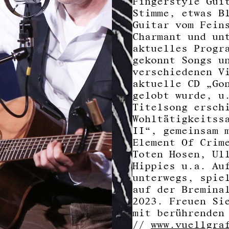
Fingerstyle Gui
Stimme, etwas B
Guitar vom Fein
Charmant und un
aktuelles Progr
gekonnt Songs u
verschiedenen V
aktuelle CD „Go
gelobt wurde, u
Titelsong ersch
Wohltätigkeitss
II“, gemeinsam 
Element Of Crim
Toten Hosen, Ul
Hippies u.a. Au
unterwegs, spie
auf der Bremina
2023. Freuen Si
mit berührenden
//
www.vuellgra