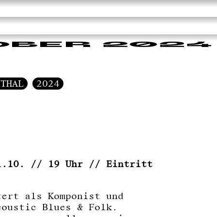
OBER 2024
NTHAL
2024
1.10. // 19 Uhr // Eintritt
tert als Komponist und
coustic Blues & Folk.