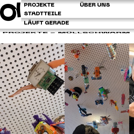
Q
PROJEKTE
ÜBER UNS
STADTTEILE
LÄUFT GERADE
PROJEKTE
> MÜLLSCHWARM