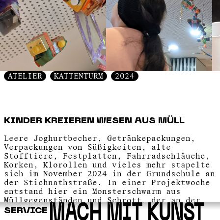
ATELIER
KATTENTURM
2024
KINDER KREIEREN WESEN AUS MÜLL
Leere Joghurtbecher, Getränkepackungen,
Verpackungen von Süßigkeiten, alte
Stofftiere, Festplatten, Fahrradschläuche,
Korken, Klorollen und vieles mehr stapelte
sich im November 2024 in der Grundschule an
der Stichnathstraße. In einer Projektwoche
entstand hier ein Monsterschwarm aus
Müllgegenständen und Schrott, der an der
Decke der Schulmensa installiert wurde.
SERVICE