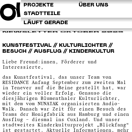
Q
PROJEKTE
ÜBER UNS
STADTTEILE
LÄUFT GERADE
NEWSLETTER OKTOBER 2025
KUNSTFESTIVAL // KULTURLICHTER //
BESUCH // AUSFLUG // KINDERKULTUR
Liebe Freund:innen, Förderer und
Interessierte,
das Kunstfestival, das unser Team von
RESIDANCE Anfang September zum zweiten Mal
in Tenever auf die Beine gestellt hat, war
wieder ein voller Erfolg. Genauso die
diesjährigen Blumenthaler Kulturlichter,
mit dem vom NUNATAK organisierten Audio-
Walk. Danach war Zeit für einen Besuch des
Teams der Honigfabrik aus Hamburg und einen
Ausflug – diesmal ins Cuxland. Und unser
stadtweites Kinderkulturprojekt „Blickfang“
ist gestartet. Aktuelle Informationen, mehr