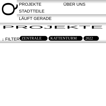
PROJEKTE
ÜBER UNS
Q
STADTTEILE
LÄUFT GERADE
PROJEKTE
ZENTRALE
KATTENTURM
2022
FILTER