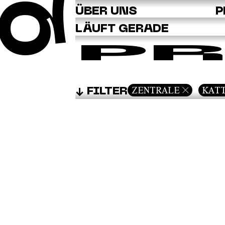
Q
ÜBER UNS
P
LÄUFT GERADE
PR
ZENTRALE
KAT
FILTER