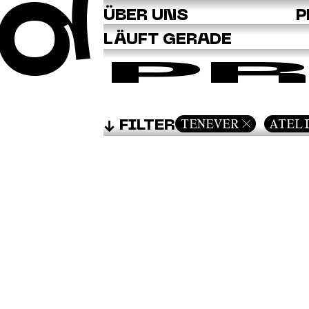
Q
ÜBER UNS
P
LÄUFT GERADE
PR
TENEVER
ATEL
FILTER