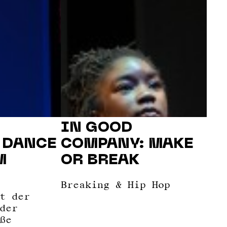
IN GOOD
 DANCE
COMPANY: MAKE
M
OR BREAK
Breaking & Hip Hop
t der
der
ße