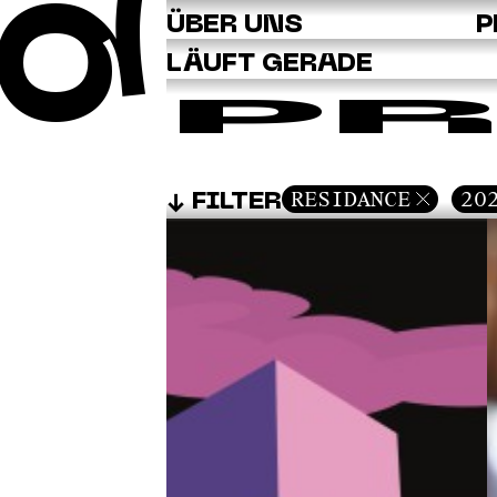
Q
ÜBER UNS
P
LÄUFT GERADE
PR
RESIDANCE
20
FILTER