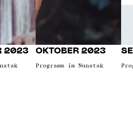
 2023
OKTOBER 2023
SE
natak
Programm im Nunatak
Pro